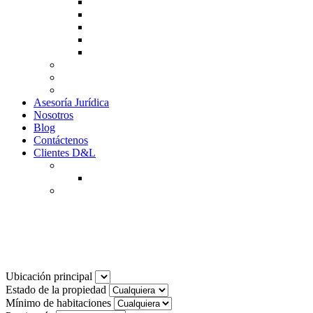
Guía de Venta
Guía Compra
Consigne Su Inmueble
Reportar daños
Solicitudes contables
Tarifas
Why to Invest in Colombia
Descargar documentos
Asesoría Jurídica
Nosotros
Blog
Contáctenos
Clientes D&L
Inquilinos
Pagos en Linea
Propietarios
(602) 660 89 48
Noticias
Ubicación principal
Estado de la propiedad
Mínimo de habitaciones