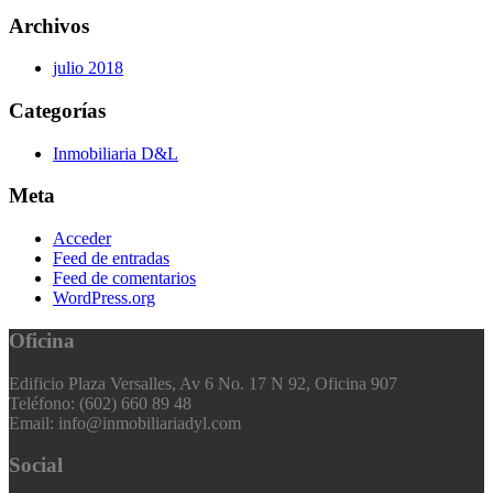
Archivos
julio 2018
Categorías
Inmobiliaria D&L
Meta
Acceder
Feed de entradas
Feed de comentarios
WordPress.org
Oficina
Edificio Plaza Versalles, Av 6 No. 17 N 92, Oficina 907
Teléfono: (602) 660 89 48
Email: info@inmobiliariadyl.com
Social