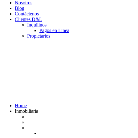
Nosotros
Blog
Contáctenos
Clientes D&L
Inquilinos
Pagos en Linea
Propietarios
(602) 660 89 48
Home
Inmobiliaria
Listado de inmuebles
Avalúos Comerciales de Inmuebles
Guias
Guía Alquiler