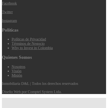
Facebook
Twitter
Instagram
Politicas
Políticas de Privacidad
Términos de Negocio
Why to Invest in Colombia
Quienes Somos
Nosotros
Visión
Misión
Inmobiliaria D&L | Todos los derechos reservados
Diseño Web por
Comptel System Ltda.