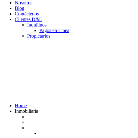
Nosotros
Blog
Contáctenos
Clientes D&L
Inquilinos
Pagos en Linea
Propietarios
(602) 660 89 48
Home
Inmobiliaria
Listado de inmuebles
Avalúos Comerciales de Inmuebles
Guias
Guía Alquiler