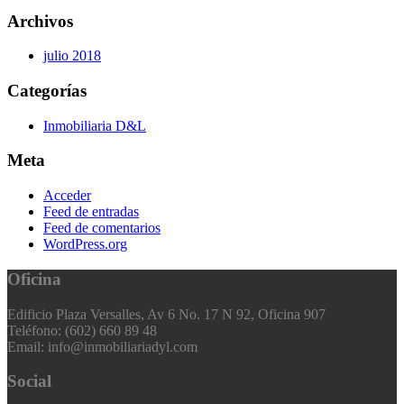
Archivos
julio 2018
Categorías
Inmobiliaria D&L
Meta
Acceder
Feed de entradas
Feed de comentarios
WordPress.org
Oficina
Edificio Plaza Versalles, Av 6 No. 17 N 92, Oficina 907
Teléfono: (602) 660 89 48
Email: info@inmobiliariadyl.com
Social