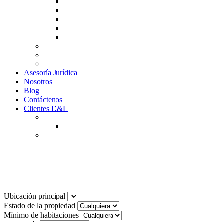
Guía de Venta
Guía Compra
Consigne Su Inmueble
Reportar daños
Solicitudes contables
Tarifas
Why to Invest in Colombia
Descargar documentos
Asesoría Jurídica
Nosotros
Blog
Contáctenos
Clientes D&L
Inquilinos
Pagos en Linea
Propietarios
(602) 660 89 48
Noticias
Ubicación principal
Estado de la propiedad
Mínimo de habitaciones