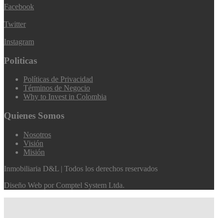
Facebook
Twitter
Instagram
Politicas
Políticas de Privacidad
Términos de Negocio
Why to Invest in Colombia
Quienes Somos
Nosotros
Visión
Misión
Inmobiliaria D&L | Todos los derechos reservados
Diseño Web por
Comptel System Ltda.