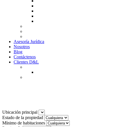
Guía de Venta
Guía Compra
Consigne Su Inmueble
Reportar daños
Solicitudes contables
Tarifas
Why to Invest in Colombia
Descargar documentos
Asesoría Jurídica
Nosotros
Blog
Contáctenos
Clientes D&L
Inquilinos
Pagos en Linea
Propietarios
(602) 660 89 48
Noticias
Ubicación principal
Estado de la propiedad
Mínimo de habitaciones