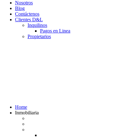
Nosotros
Blog
Contáctenos
Clientes D&L
Inquilinos
Pagos en Linea
Propietarios
(602) 660 89 48
Home
Inmobiliaria
Listado de inmuebles
Avalúos Comerciales de Inmuebles
Guias
Guía Alquiler