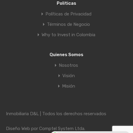
Politicas
Políticas de Privacidad
Términos de Negocio
Why to Invest in Colombia
Quienes Somos
Nosotros
Visión
Misión
Inmobiliaria D&L | Todos los derechos reservados
Diseño Web por
Comptel System Ltda.